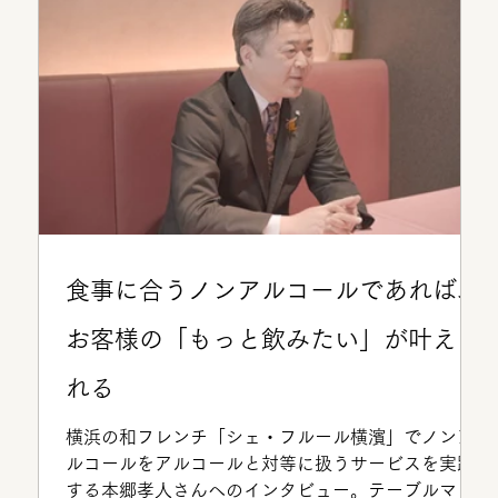
ービス、ドリンク提供、すべてを担うのが、シェフ
の齊藤大士（まさし）さんである。 「Masashi
Saito」は、2025年にオープンしたフレンチベースの
レストラン。完全予約制、1日2組限定、そしてワン
オペというスタイルで、麻布十番という激戦区にあ
っても独自の静けさを保っている。メニューはな
く、その時期の食材でコースを組み立てる──11品か
らなる夜のコースは、毎回のお客様のためにアップ
デートされ続けている。
食事に合うノンアルコールであれば、
お客様の「もっと飲みたい」が叶えら
れる
横浜の和フレンチ「シェ・フルール横濱」でノンア
ルコールをアルコールと対等に扱うサービスを実践
する本郷孝人さんへのインタビュー。テーブルマリ