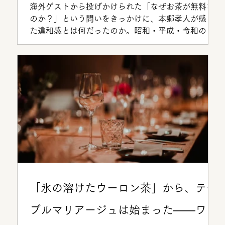
茶の可能性
海外ゲストから投げかけられた「なぜお茶が無料な
のか？」という問いをきっかけに、本郷孝人が感じ
た違和感とは何だったのか。昭和・平成・令和の
「お茶」の変遷をたどりながら、茶道とは異なるレ
ストランサービスの観点から日本のお茶文化を発信
していく可能性を読み解きます。
「氷の溶けたウーロン茶」から、テー
ブルマリアージュは始まった——ワイ