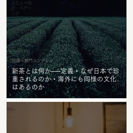
メニュー設
計・ペアリ
ング
経営
知識・専門
コンテンツ
イベント・
レポート
その他
知識・専門コンテンツ
新茶とは何か──定義・なぜ日本で珍
重されるのか・海外にも同様の文化
はあるのか