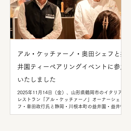
アル・ケッチァーノ・奥田シェフと益
井園ティーペアリングイベントに参加
いたしました
2025年11月14日（金）、山形県鶴岡市のイタリアン
レストラン「アル・ケッチァーノ」オーナーシェ
フ・奥田政行氏と静岡・川根本町の益井園・益井悦
郎氏による、特別なティーペアリングイベントがヤ
マガタサンタンデロ（銀座）で開催されました。
Apoptosisは益井さんの茶葉と水のみを使用して作り