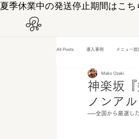
夏季休業中の発送停止期間はこちら
All Posts
導入事例
メニュー設
Mako Ozaki
神楽坂『
ノンアル
──全国から厳選し