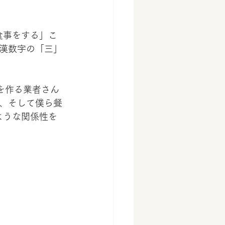
食事をする」こ
漢数字の「三」
を作る業者さん
、そして僕ら餐
ような関係性を