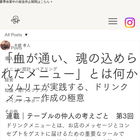
夏季休業中の発送停止期間はこちら →
All Posts
本郷 孝人
All Posts
「血が通い、魂の込めら
導入事例
メニュー設計・ペアリング
れたメニュー」とは何か
経営
ソムリエが実践する、ドリンク
知識・専門コンテンツ
メニュー作成の極意
イベント・レポート
その他
連載｜テーブルの仲人の考えごと　第3回
ドリンクメニューとは、お店のメッセージとコン
セプトをゲストに届けるための重要なツールで