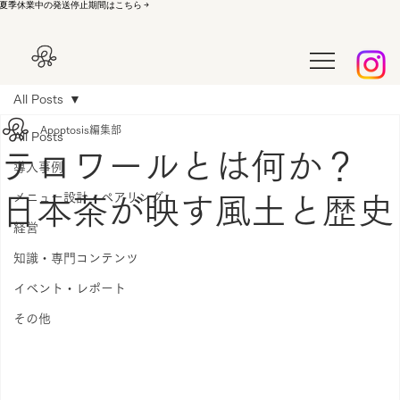
夏季休業中の発送停止期間はこちら →
All Posts
Apoptosis編集部
All Posts
テロワールとは何か？
導入事例
メニュー設計・ペアリング
日本茶が映す風土と歴史
経営
知識・専門コンテンツ
イベント・レポート
その他