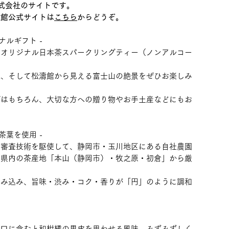
s株式会社のサイトです。
濤館公式サイトは
こちら
からどうぞ。
ナルギフト -
のオリジナル日本茶スパークリングティー（ノンアルコー
味、そして松濤館から見える富士山の絶景をぜひお楽しみ
グはもちろん、大切な方への贈り物やお手土産などにもお
茶葉を使用 -
た審査技術を駆使して、静岡市・玉川地区にある自社農園
岡県内の茶産地「本山（静岡市）・牧之原・初倉」から厳
包み込み、旨味・渋み・コク・香りが「円」のように調和
。
、⼝に含むと和柑橘の果⽪を思わせる⾵味、みずみずしく