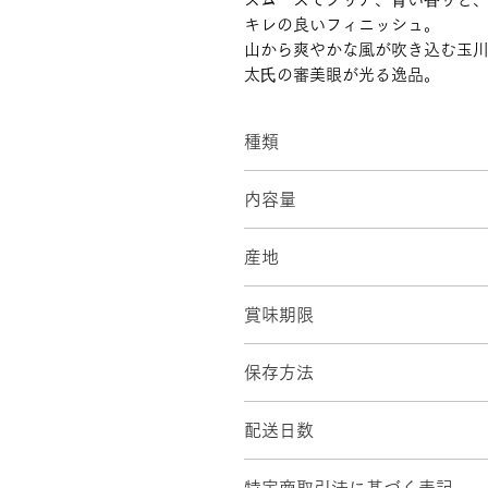
キレの良いフィニッシュ。
山から爽やかな風が吹き込む玉
太⽒の審美眼が光る逸品。
種類
松濤館限定「えん」緑茶スパー
内容量
330ml × 1本
産地
静岡県内の茶産地「本山（静岡
賞味期限
製造より1年間 ※開封後はお
保存方法
冷蔵
配送日数
最短で翌日配送、翌々日着とな