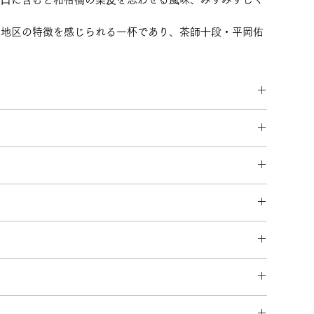
川地区の特徴を感じられる一杯であり、茶師⼗段・平岡佑
クリングティー
市）・牧之原・初倉」から厳選した茶葉を使用
早めにお飲み切りください。
ります。