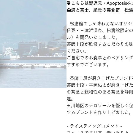
🍵こちらは製造元・Apoptosi
🗻海と富士、絶景の美食宿 松
- 松濤館でしか味わえないオリジ
伊豆・三津浜温泉、松濤館限定
ル）を開発いたしました。
茶師十段が監修するこだわりの
ください。
ご自宅でのお食事とのペアリン
すすめでございます。
- 茶師十段が磨き上げたブレンド
茶師十段・平岡佑太が磨き上げ
の茶葉と親和性のある茶葉を静
選。
玉川地区のテロワールを優しく
するブレンドを作り上げました
- テイスティングコメント -
スムースでクリア、⻘い⾹りと