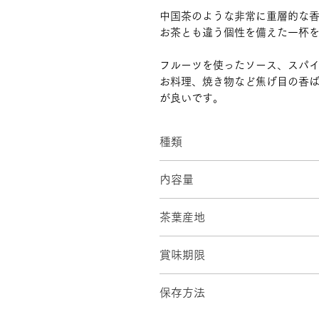
中国茶のような非常に重層的な
お茶とも違う個性を備えた一杯
フルーツを使ったソース、スパ
お料理、焼き物など焦げ目の香
が良いです。
種類
Still Japanese Tea -M
内容量
720ml × 1本
茶葉産地
静岡県川根本町の農薬不使用で
賞味期限
製造より3年間 ※開封後はお
保存方法