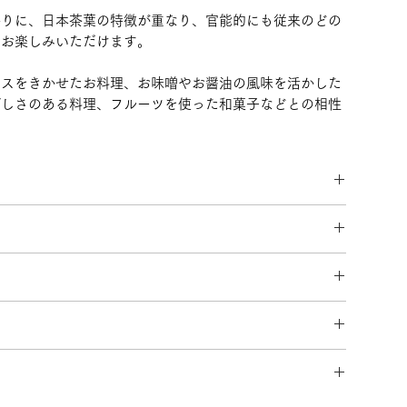
香りに、日本茶葉の特徴が重なり、官能的にも従来のどの
をお楽しみいただけます。
イスをきかせたお料理、お味噌やお醤油の風味を活かした
ばしさのある料理、フルーツを使った和菓子などとの相性
asui Blue-（益井烏龍茶ボトリングティー）
育てた茶葉を使用
早めにお飲み切りください。