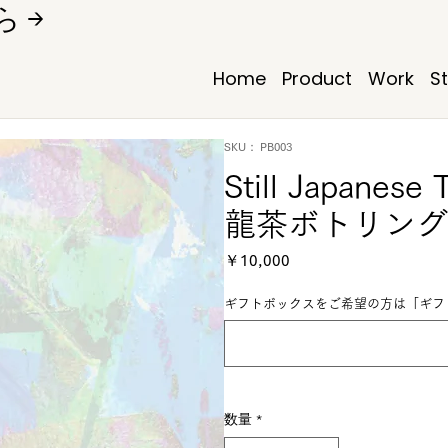
 →
Home
Product
Work
S
SKU： PB003
Still Japanes
龍茶ボトリング
価格
￥10,000
ギフトボックスをご希望の方は「ギフト
数量
*