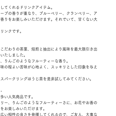
くしてくれるドリンクアイテム。
ハーブの香りが重なり、ブルーベリー、クランベリー、ア
な香りをお楽しみいただけます。それでいて、甘くない大
ドリンクです。
、こだわりの茶葉、焙煎と抽出により風味を最大限引き出
めいたしました。
に、りんごのようなフルーティーな香り。
後味の程よい苦味が心地よく、スッキリとした印象を与え
たスパークリングほうじ茶を是非試してみてください。
-
が多い人気商品です。
ベリー、りんごのようなフルーティーさに、お花やお香の
トをお楽しみいただけます。
幅広い相性の良さを発揮してくれるので、ご友人、大事な