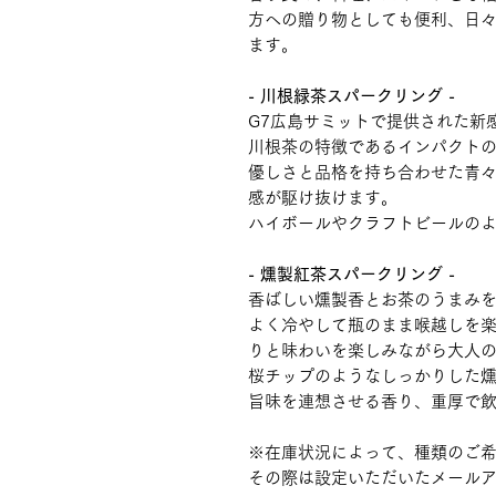
方への贈り物としても便利、日
ます。
- 川根緑茶スパークリング -
G7広島サミットで提供された新
川根茶の特徴であるインパクト
優しさと品格を持ち合わせた青
感が駆け抜けます。
ハイボールやクラフトビールの
- 燻製紅茶スパークリング -
香ばしい燻製香とお茶のうまみ
よく冷やして瓶のまま喉越しを
りと味わいを楽しみながら大人
桜チップのようなしっかりした
旨味を連想させる香り、重厚で
※在庫状況によって、種類のご
その際は設定いただいたメール