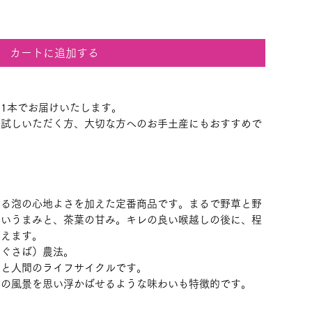
カートに追加する
1本でお届けいたします。
お試しいただく方、大切な方へのお手土産にもおすすめで
＞
ける泡の心地よさを加えた定番商品です。まるで野草と野
しいうまみと、茶葉の甘み。キレの良い喉越しの後に、程
与えます。
ゃぐさば）農法。
山と人間のライフサイクルです。
山の風景を思い浮かばせるような味わいも特徴的です。