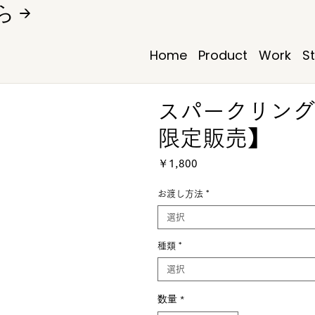
 →
Home
Product
Work
S
スパークリング
限定販売】
価格
￥1,800
お渡し方法
*
選択
種類
*
選択
数量
*