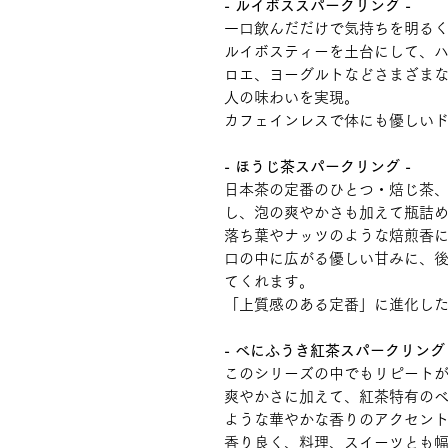
- ルイボススパークリング -
一口飲んだだけで気持ちを明る
ルイボスティーを土台にして、
ロエ、ヨーグルトなどさまざま
人の味わいを実現。
カフェインレスで体にも優しい
- ほうじ茶スパークリング -
日本茶の定番のひとつ・焙じ茶
し、泡の爽やかさも加えて瓶詰
落ち葉やナッツのような焙煎香
口の中に広がる優しい甘みに、
てくれます。
「上質感のある定番」に進化し
- べにふうき紅茶スパークリング 
このシリーズの中でもリピート
爽やかさに加えて、紅茶特有の
ような華やかな香りのアクセン
香り良く、料理、スイーツとも