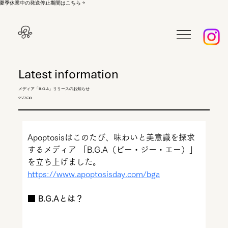
夏季休業中の発送停止期間はこちら →
Latest information
メディア「B.G.A」リリースのお知らせ
25/7/30
Apoptosisはこのたび、味わいと美意識を探求
するメディア 「B.G.A（ビー・ジー・エー）」 
を立ち上げました。
https://www.apoptosisday.com/bga
■ B.G.Aとは？