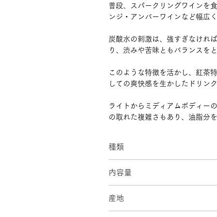
普段、スパークリングワインを
ンジ・アンバーワインなど幅広
炭酸水の刺激は、強すぎなけれ
り、渋みや苦味ともバランスを
このような特徴を活かし、紅茶
しての爽快感を生かしたドリン
ライトからミディアムボディー
の取れた複雑さもあり、油脂分
種類
Black（べにふうき紅茶スパー
内容量
330ml × 6本
産地
静岡県牧之原市