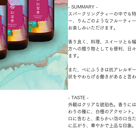
- SUMMARY -
スパークリングティーの中でも
ー、りんごのようなフルーティ
お楽しみいただけます。
香り良く、料理、スイーツとも
方への贈り物としても便利、日
ます。
また、べにふうきは抗アレルギ
状をやわらげる働きがあると言
- TASTE -
外観はクリアな琥珀色。香りに
わりの種に、白檀のアクセント
口に含むと、柔らかい泡の口当
に広がり、華やかで上品な印象