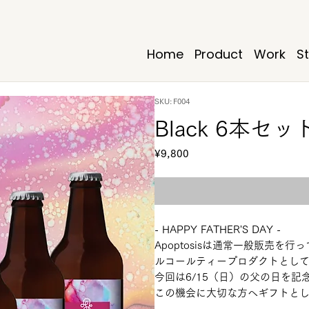
Home
Product
Work
S
SKU: F004
Black 6本
Price
¥9,800
- HAPPY FATHER'S DAY -
Apoptosisは通常一般販売
ルコールティープロダクトとし
今回は6/15（日）の父の日を
この機会に大切な方へギフトと