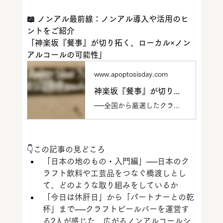
📖 ノンアル最前線：ノンアル導入や活用のヒ
ントをご紹介
「
神楽坂『餐事』が切り拓く、ローカル×ノン
アルコールの可能性
」
www.apoptosisday.com
神楽坂『餐事』が切り拓く、ローカル×ノンアルコールの可能性
──全国から厳選したクラフトビールと一緒に、どんなノンアルを並べるか？神楽坂駅から徒歩1分。大正時代から続いたお豆腐屋の跡地をリノベーションした、クラフトビアバー「餐事（sanZi）」は、飲食業界未経験の3人が立ち上げた店舗だ。「日本の地のもの」をキュレーションするという明確なコンセプトのもと、日本全国の個性的なクラフトビールやクラフトサケと、スパイス料理を合わせて提供している。餐事の濵﨑さんと相澤さんへのインタビューを通じて、飲食未経験から始まった店舗立ち上げの経緯、クラフトビールを軸とした「日本の地のもの入門編」というコンセプト、そして「料理と合う」を基準にしたノンアルコールドリンクのセレクト方法と、それが顧客体験や店の印象にどう影響するのかを聞いた。飲食未経験の3人が神楽坂「坂上」を選んだ理由餐事を運営するのは、異なるバックグラウンドを持つ3人のメンバーだ。彼らに共通していたのは、飲食店での勤務経験ではなく、「料理や飲み物への純粋な興味」だった。全国を巡ってレストランや生産者を訪問し、Instagramで発信することが好きで、それが共通の趣味として3人をつないだという。当初は表参
👇この記事の見どころ
「日本の地のもの・入門編」──日本のク
ラフト飲料や工芸品をつなぐ橋渡し
とし
て、どのような取り組みをしているか
「今日は休肝日」から「パートナーとの乾
杯」まで──クラフトビールバーを運営す
る2人が感じた、広がるノンアルコールシ