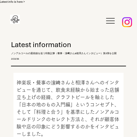
Latest info is here >
Latest information
ノンアルコールの最前線を追う特集記事（餐事・濵﨑さん&相澤さんインタビュー）第3弾を公開
3/23/26
神楽坂・餐事の濵﨑さんと相澤さんへのインタ
ビューを通じて、飲食未経験から始まった店舗
立ち上げの経緯、クラフトビールを軸とした
「日本の地のもの入門編」というコンセプト、
そして「料理と合う」を基準にしたノンアルコ
ールドリンクのセレクト方法と、それが顧客体
験や店の印象にどう影響するのかをインタビュ
ーしました。