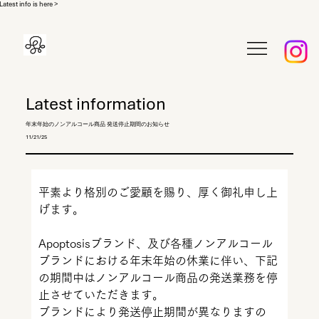
Latest info is here >
Latest information
年末年始のノンアルコール商品 発送停止期間のお知らせ
11/21/25
平素より格別のご愛顧を賜り、厚く御礼申し上
げます。
Apoptosisブランド、及び各種ノンアルコール
ブランドにおける年末年始の休業に伴い、下記
の期間中はノンアルコール商品の発送業務を停
止させていただきます。
ブランドにより発送停止期間が異なりますの